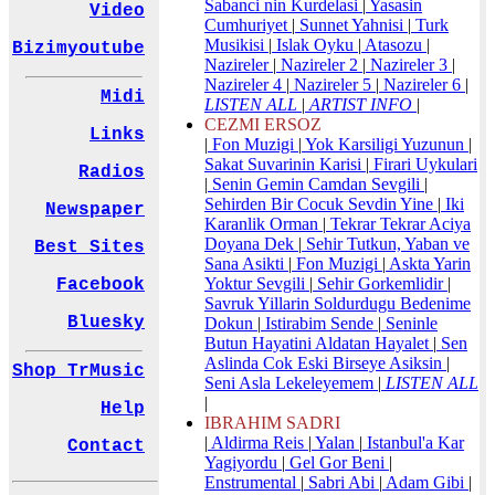
Sabanci nin Kurdelasi
|
Yasasin
Video
Cumhuriyet
|
Sunnet Yahnisi
|
Turk
Musikisi
|
Islak Oyku
|
Atasozu
|
Bizimyoutube
Nazireler
|
Nazireler 2
|
Nazireler 3
|
Nazireler 4
|
Nazireler 5
|
Nazireler 6
|
Midi
LISTEN ALL
|
ARTIST INFO
|
CEZMI ERSOZ
Links
|
Fon Muzigi
|
Yok Karsiligi Yuzunun
|
Sakat Suvarinin Karisi
|
Firari Uykulari
Radios
|
Senin Gemin Camdan Sevgili
|
Sehirden Bir Cocuk Sevdin Yine
|
Iki
Newspaper
Karanlik Orman
|
Tekrar Tekrar Aciya
Doyana Dek
|
Sehir Tutkun, Yaban ve
Best Sites
Sana Asikti
|
Fon Muzigi
|
Askta Yarin
Yoktur Sevgili
|
Sehir Gorkemlidir
|
Facebook
Savruk Yillarin Soldurdugu Bedenime
Bluesky
Dokun
|
Istirabim Sende
|
Seninle
Butun Hayatini Aldatan Hayalet
|
Sen
Aslinda Cok Eski Birseye Asiksin
|
Shop TrMusic
Seni Asla Lekeleyemem
|
LISTEN ALL
|
Help
IBRAHIM SADRI
|
Aldirma Reis
|
Yalan
|
Istanbul'a Kar
Contact
Yagiyordu
|
Gel Gor Beni
|
Enstrumental
|
Sabri Abi
|
Adam Gibi
|