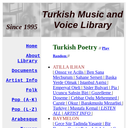
Turkish Music and
Voice Library
Since 1995
Turkish Poetry
Home
//
Play
About
Random
//
Library
ATILLA ILHAN
Documents
|
Onsoz ve Acilis
|
Ben Sana
Mecburum
|
Sahane Serseri
|
Baska
Artist Info
Yerde Olmak
|
Istanbul Agrisi
|
Emperyal Oteli
|
Sisler Bulvari
|
Pia
|
Folk
Ucuncu Sahsin Biri
|
Guzelleme
|
Doseme
|
Cebbar Oglu Mehemmed
|
Pop (A-K)
Cazgir
|
Okuz
|
Barakmuslu Mezarligi
|
Turkiye
|
Mustafa Kemal
|
LISTEN
Pop (L-Z)
ALL
|
ARTIST INFO
|
BAYMELON
Arabesque
|
Gece Siir Tadinda Yasanir
|
Bir