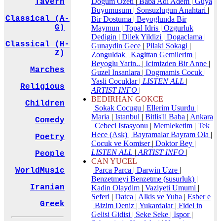
Dogum Ozeti
|
Baba Adi Adem
|
Guya
Tavern
Buyumusum
|
Sonsuzlugun Anahtari
|
Classical (A-
Bir Dostuma
|
Beyoglunda Bir
G)
Maymun
|
Topal Idris
|
Ozgurluk
Dedigin
|
Dilek Yildizi
|
Dogaclama
|
Classical (H-
Gunaydin Gece
|
Pilaki Sokagi
|
Z)
Zonguldak
|
Kagittan Gemilerim
|
Beyoglu Yarin..
|
Icimizden Bir Anne
|
Marches
Guzel Insanlara
|
Dogmamis Cocuk
|
Yasli Cocuklar
|
LISTEN ALL
|
Religious
ARTIST INFO
|
BEDIRHAN GOKCE
Children
|
Sokak Cocugu
|
Ellerim Usurdu
|
Maria
|
Istanbul
|
Bitlis'li Baba
|
Ankara
Comedy
|
Cebeci Istasyonu
|
Memleketim
|
Tek
Hece (Ask)
|
Bayramalar Bayram Ola
|
Poetry
Cocuk ve Komiser
|
Doktor Bey
|
LISTEN ALL
|
ARTIST INFO
|
People
CAN YUCEL
|
Parca Parca
|
Darwin Uzre
|
WorldMusic
Benzetmeyi Benzetme (susurluk)
|
Iranian
Kadin Olaydim
|
Vaziyeti Umumi
|
Seferi
|
Datca
|
Alkis ve Yuha
|
Esber e
Greek
|
Bizim Deniz
|
Yukardalar
|
Fidel in
Gelisi Gidisi
|
Seke Seke
|
Ispor
|