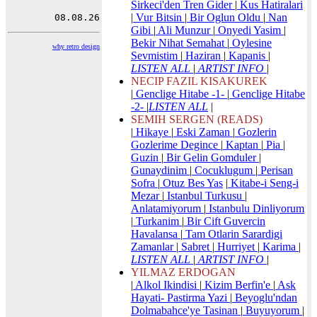
Sirkeci'den Tren Gider
|
Kus Hatiralari
|
Vur Bitsin
|
Bir Oglun Oldu
|
Nan
Gibi
|
Ali Munzur
|
Onyedi Yasim
|
Bekir Nihat Semahat
|
Oylesine
why retro design
Sevmistim
|
Haziran
|
Kapanis
|
LISTEN ALL
|
ARTIST INFO
|
NECIP FAZIL KISAKUREK
|
Genclige Hitabe -1-
|
Genclige Hitabe
-2-
|
LISTEN ALL
|
SEMIH SERGEN (READS)
|
Hikaye
|
Eski Zaman
|
Gozlerin
Gozlerime Degince
|
Kaptan
|
Pia
|
Guzin
|
Bir Gelin Gomduler
|
Gunaydinim
|
Cocuklugum
|
Perisan
Sofra
|
Otuz Bes Yas
|
Kitabe-i Seng-i
Mezar
|
Istanbul Turkusu
|
Anlatamiyorum
|
Istanbulu Dinliyorum
|
Turkanim
|
Bir Cift Guvercin
Havalansa
|
Tam Otlarin Sarardigi
Zamanlar
|
Sabret
|
Hurriyet
|
Karima
|
LISTEN ALL
|
ARTIST INFO
|
YILMAZ ERDOGAN
|
Alkol Ikindisi
|
Kizim Berfin'e
|
Ask
Hayati- Pastirma Yazi
|
Beyoglu'ndan
Dolmabahce'ye Tasinan
|
Buyuyorum
|