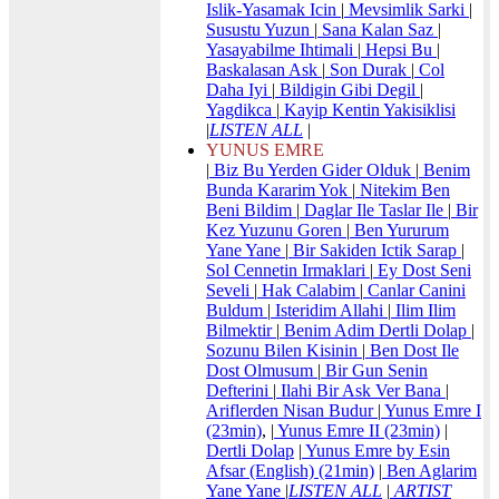
Islik-Yasamak Icin
|
Mevsimlik Sarki
|
Susustu Yuzun
|
Sana Kalan Saz
|
Yasayabilme Ihtimali
|
Hepsi Bu
|
Baskalasan Ask
|
Son Durak
|
Col
Daha Iyi
|
Bildigin Gibi Degil
|
Yagdikca
|
Kayip Kentin Yakisiklisi
|
LISTEN ALL
|
YUNUS EMRE
|
Biz Bu Yerden Gider Olduk
|
Benim
Bunda Kararim Yok
|
Nitekim Ben
Beni Bildim
|
Daglar Ile Taslar Ile
|
Bir
Kez Yuzunu Goren
|
Ben Yururum
Yane Yane
|
Bir Sakiden Ictik Sarap
|
Sol Cennetin Irmaklari
|
Ey Dost Seni
Seveli
|
Hak Calabim
|
Canlar Canini
Buldum
|
Isteridim Allahi
|
Ilim Ilim
Bilmektir
|
Benim Adim Dertli Dolap
|
Sozunu Bilen Kisinin
|
Ben Dost Ile
Dost Olmusum
|
Bir Gun Senin
Defterini
|
Ilahi Bir Ask Ver Bana
|
Ariflerden Nisan Budur
|
Yunus Emre I
(23min)
, |
Yunus Emre II (23min)
|
Dertli Dolap
|
Yunus Emre by Esin
Afsar (English) (21min)
|
Ben Aglarim
Yane Yane
|
LISTEN ALL
|
ARTIST