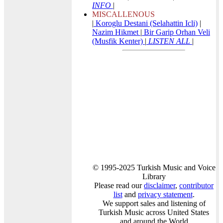
INFO
|
MISCALLENOUS
|
Koroglu Destani (Selahattin Icli)
|
Nazim Hikmet
|
Bir Garip Orhan Veli
(Musfik Kenter)
|
LISTEN ALL
|
© 1995-2025 Turkish Music and Voice
Library
Please read our
disclaimer
,
contributor
list
and
privacy statement
.
We support sales and listening of
Turkish Music across United States
and around the World